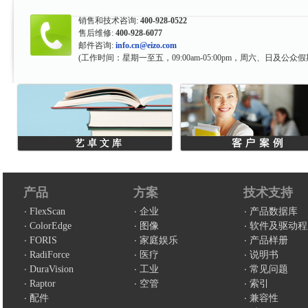
销售和技术咨询:
400-928-0522
售后维修:
400-928-6077
邮件咨询:
info.cn@eizo.com
(工作时间：星期一至五，09:00am-05:00pm，周六、日及公众假
产品
方案
技术支持
FlexScan
企业
产品数据库
ColorEdge
图像
软件及驱动程
FORIS
家庭娱乐
产品样册
RadiForce
医疗
说明书
DuraVision
工业
常见问题
Raptor
空管
索引
配件
兼容性