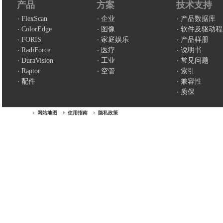
产品
方案
技术支持
FlexScan
企业
产品数据库
ColorEdge
图像
软件及驱动程
FORIS
家庭娱乐
产品样册
RadiForce
医疗
说明书
DuraVision
工业
常见问题
Raptor
空管
索引
配件
兼容性
质保
网站地图
使用指南
隐私政策