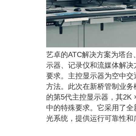
艺卓的
ATC
解决方案为塔台
示器
、
记录仪和流媒体解决
要求
。
主控显示器为空中交
方法
。
此次在新桥管制业务
的第
5
代主控显示器，其
2K 
中的特殊要求
。
它采用了全
光系统，提供运行可靠性和