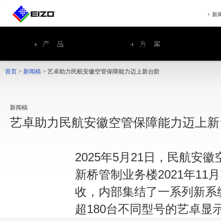
新
首页
>
新闻稿
>
艺卓助力民航安徽空管保障能力迈上新台阶
新闻稿
艺卓助力民航安徽空管保障能力迈上新
2025
年
5
月
21
日，民航安徽
新桥管制业务楼
2021
年
11
月
收，内部集结了一系列新系
超
180
台不同型号的艺卓显