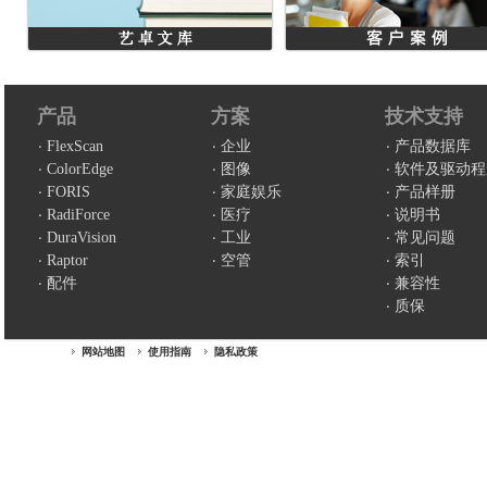
产品
方案
技术支持
FlexScan
企业
产品数据库
ColorEdge
图像
软件及驱动程
FORIS
家庭娱乐
产品样册
RadiForce
医疗
说明书
DuraVision
工业
常见问题
Raptor
空管
索引
配件
兼容性
质保
网站地图
使用指南
隐私政策