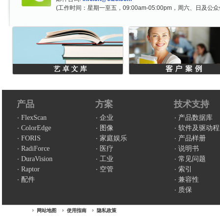
(工作时间：星期一至五，09:00am-05:00pm，周六、日及公
产品
方案
技术支持
FlexScan
企业
产品数据库
ColorEdge
图像
软件及驱动程
FORIS
家庭娱乐
产品样册
RadiForce
医疗
说明书
DuraVision
工业
常见问题
Raptor
空管
索引
配件
兼容性
质保
网站地图
使用指南
隐私政策