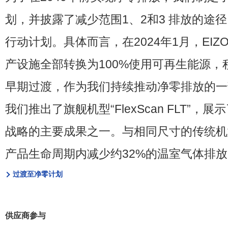
划，并披露了减少范围
1、2
和
3
排放的途径
行动计划
。
具体而言，在
2024
年
1
月，
EIZ
产设施全部转换为
100%
使用可再生能源，
早期过渡，作为我们持续推动净零排放的一
我们推出了旗舰机型
“FlexScan FLT”
，展示
战略的主要成果之一
。
与相同尺寸的传统机
产品生命周期内减少约
32%
的温室气体排放
过渡至净零计划
供应商参与