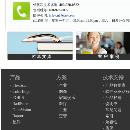
销售和技术咨询:
400-928-0522
售后维修:
400-928-6077
邮件咨询:
info.cn@eizo.com
(工作时间：星期一至五，09:00am-05:00pm，周六、日及公众假
产品
方案
技术支持
FlexScan
企业
产品数据库
ColorEdge
图像
软件及驱动程
FORIS
家庭娱乐
产品样册
RadiForce
医疗
说明书
DuraVision
工业
常见问题
Raptor
空管
索引
配件
兼容性
质保