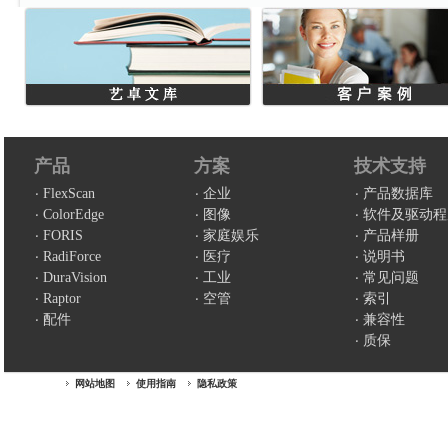
产品
方案
技术支持
FlexScan
企业
产品数据库
ColorEdge
图像
软件及驱动程
FORIS
家庭娱乐
产品样册
RadiForce
医疗
说明书
DuraVision
工业
常见问题
Raptor
空管
索引
配件
兼容性
质保
网站地图
使用指南
隐私政策