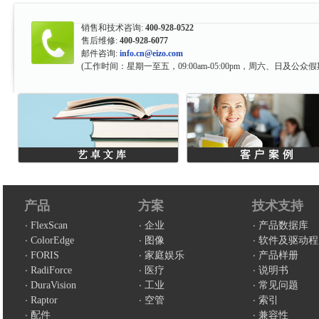
销售和技术咨询:
400-928-0522
售后维修:
400-928-6077
邮件咨询:
info.cn@eizo.com
(工作时间：星期一至五，09:00am-05:00pm，周六、日及公众假
产品
方案
技术支持
FlexScan
企业
产品数据库
ColorEdge
图像
软件及驱动程
FORIS
家庭娱乐
产品样册
RadiForce
医疗
说明书
DuraVision
工业
常见问题
Raptor
空管
索引
配件
兼容性