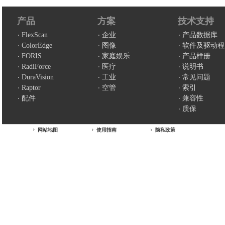
产品
方案
技术支持
FlexScan
企业
产品数据库
ColorEdge
图像
软件及驱动程
FORIS
家庭娱乐
产品样册
RadiForce
医疗
说明书
DuraVision
工业
常见问题
Raptor
空管
索引
配件
兼容性
质保
网站地图
使用指南
隐私政策