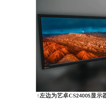
↑左边为艺卓CS
显示
2400S