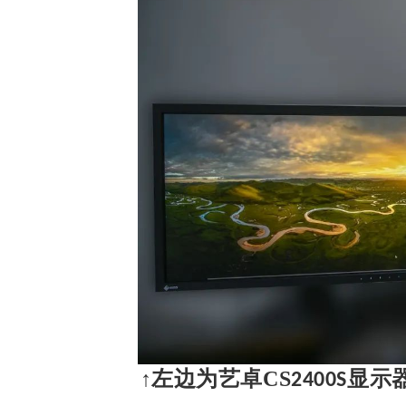
↑左边为艺卓CS
显示
2400S