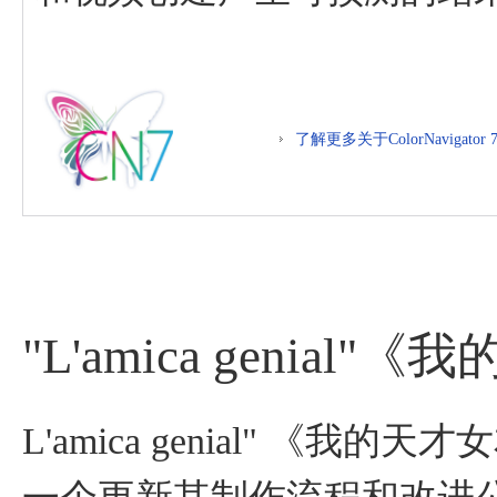
了解更多关于ColorNavigator 
"L'amica genia
L'amica genial" 《我的天