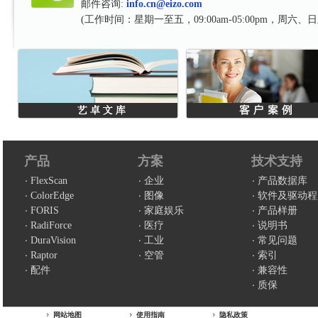
邮件咨询:
info.cn@eizo.com
(工作时间：星期一至五，09:00am-05:00pm，周六
产品
方案
技术支持
FlexScan
企业
产品数据库
ColorEdge
图像
软件及驱动程
FORIS
家庭娱乐
产品样册
RadiForce
医疗
说明书
DuraVision
工业
常见问题
Raptor
空管
索引
配件
兼容性
质保
网站地图
使用指南
隐私政策