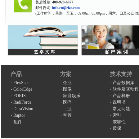
售后维修:
400-928-6077
邮件咨询:
info.cn@eizo.com
(工作时间：星期一至五，09:00am-05:00pm，周六、日及公众假
产品
方案
技术支持
FlexScan
企业
产品数据库
ColorEdge
图像
软件及驱动程
FORIS
家庭娱乐
产品样册
RadiForce
医疗
说明书
DuraVision
工业
常见问题
Raptor
空管
索引
配件
兼容性
质保