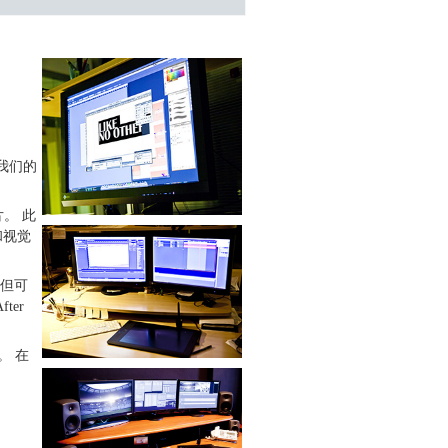
我们的
。 此
和视觉
不但可
er
。 在