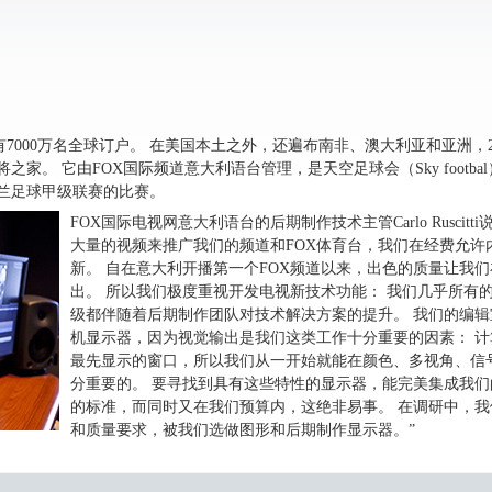
拥有7000万名全球订户。 在美国本土之外，还遍布南非、澳大利亚和亚洲，
。 它由FOX国际频道意大利语台管理，是天空足球会（Sky footbal）
兰足球甲级联赛的比赛。
FOX国际电视网意大利语台的后期制作技术主管Carlo Rusci
大量的视频来推广我们的频道和FOX体育台，我们在经费允许
新。 自在意大利开播第一个FOX频道以来，出色的质量让我
出。 所以我们极度重视开发电视新技术功能： 我们几乎所有
级都伴随着后期制作团队对技术解决方案的提升。 我们的编
机显示器，因为视觉输出是我们这类工作十分重要的因素： 
最先显示的窗口，所以我们从一开始就能在颜色、多视角、信
分重要的。 要寻找到具有这些特性的显示器，能完美集成我
的标准，而同时又在我们预算内，这绝非易事。 在调研中，
和质量要求，被我们选做图形和后期制作显示器。”