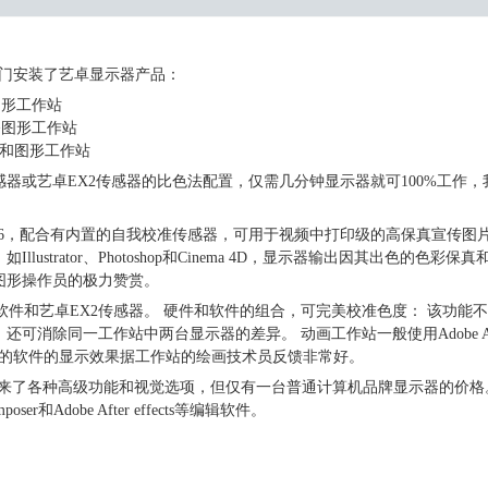
部门安装了艺卓显示器产品：
播图形工作站
直播图形工作站
编辑和图形工作站
器或艺卓EX2传感器的比色法配置，仅需几分钟显示器就可100%工作，
46，配合有内置的自我校准传感器，可用于视频中打印级的高保真宣传图片
strator、Photoshop和Cinema 4D，显示器输出因其出色的色彩保真
图形操作员的极力赞赏。
igator软件和艺卓EX2传感器。 硬件和软件的组合，可完美校准色度： 该功能
可消除同一工作站中两台显示器的差异。 动画工作站一般使用Adobe Aft
其他供应商的软件的显示效果据工作站的绘画技术员反馈非常好。
它带来了各种高级功能和视觉选项，但仅有一台普通计算机品牌显示器的价格
er和Adobe After effects等编辑软件。