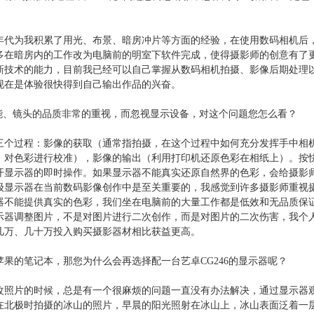
年代为我积累了用光、布景、暗房冲片等方面的经验，在使用数码相机后
多在暗房内的工作改为电脑前的明室下软件完成，使得摄影师的创意有了
新技术的能力，目前我已经可以自己掌握从数码相机拍摄、影像后期处理
现在是体验很快得到自己输出作品的兴奋。
、镜头的品质非常的重视，而忽视显示设备，对这个问题您怎么看？
三个过程：影像的获取（通常指拍摄，在这个过程中如何充分发挥手中相
，对色彩进行校准），影像的输出（利用打印机还原色彩在相纸上）。按
开显示器的即时操作。如果显示器不能真实还原自然界的色彩，会给摄影
级显示器在当前数码影像创作中是至关重要的，我感觉到许多摄影师重视
器不能提供真实的色彩，我们坐在电脑前的大量工作都是低效和无品质保
示器调整图片，不是对图片进行二次创作，而是对图片的二次伤害，我个
几万、几十万投入购买摄影器材相比获益更高。
果的笔记本，那您为什么会再选择配一台艺卓CG246的显示器呢？
改照片的时候，总是有一个很麻烦的问题一直没有办法解决，通过显示器
在北极时拍摄的冰山的照片，早晨的阳光照射在冰山上，冰山表面泛着一