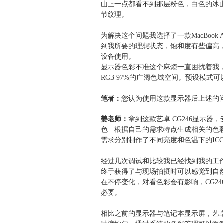
山上一点都看不到那层粉色，白色的冰
节纹理。
为解决这个问题我选择了一款MacBoo
到我所要的理想状态，饱和度有些偏高
设备使用。
显示器色彩不准这个麻烦一直困扰着我，通
RGB 97%的广阔色域空间。预设模
笔者：
您认为使用这款显示器后上述的
姜老师：
拿到这款艺卓 CG246显示器，
色，根据自己的需求特点生成相关的色彩属性文
需求分别制作了不同亮度和色温下的ICC P
经过几次调试和比较我已经找到我的工作
终于获得了与现场拍摄时可以感觉到自
在不停变化，对看色彩会有影响，CG2
必要。
相比之前的显示器与笔记本显示屏，艺卓