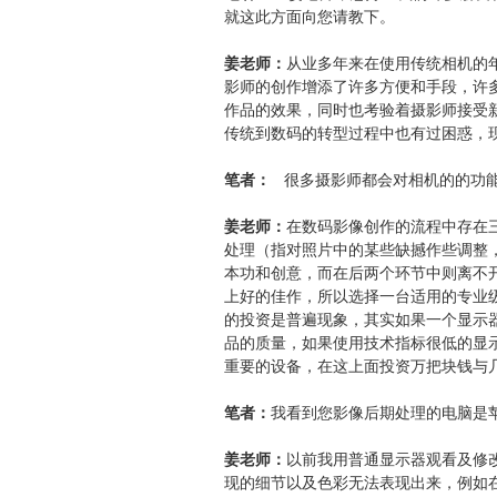
就这此方面向您请教下。
姜老师：
从业多年来在使用传统相机的
影师的创作增添了许多方便和手段，许
作品的效果，同时也考验着摄影师接受
传统到数码的转型过程中也有过困惑，
笔者：
很多摄影师都会对相机的的功能
姜老师：
在数码影像创作的流程中存在
处理（指对照片中的某些缺撼作些调整
本功和创意，而在后两个环节中则离不
上好的佳作，所以选择一台适用的专业
的投资是普遍现象，其实如果一个显示
品的质量，如果使用技术指标很低的显
重要的设备，在这上面投资万把块钱与
笔者：
我看到您影像后期处理的电脑是苹
姜老师：
以前我用普通显示器观看及修
现的细节以及色彩无法表现出来，例如