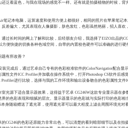
山还泛着蓝色，与我在现场的感觉不一样。还有就是拍摄植物的时候，背
k Air笔记本电脑，运算速度和使用方便上都很好，相同的照片在苹果笔
，反差偏大，尤其表现在人像摄影，肤色发红，色彩虽然艳丽，招人喜欢
过长时间的网上了解和比较，后经朋友介绍，我选择了EIZO出品的CG24
式可以方便快捷的切换各种色域空间，自带的内置校色硬件可以准确的进行
问题有所改善？
安装完成后，通过艺卓自己专有的色彩校准软件的ColorNavigatior
件ICC Profiler并加载在操作系统中，打开Photoshop CS软
rofiler进行比较，选择与我的工作环境和输出设备吻合的色彩属性文件ICC Pr
室光源下适合显示器效果，这得益于艺卓 CG246W这款专业显示器在
然界的色彩表现和细腻的层次。显示器显示的色彩就与实际打印的色彩相
46本身随箱赠送了遮光罩，使用遮光罩可以最大程度上滤去周围环境光对
的CG246的色彩还原能力非常出色，可以清楚的看到暗部细节以及在拍