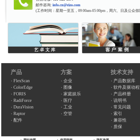
邮件咨询:
info.cn@eizo.com
(工作时间：星期一至五，09:00am-05:00pm，周六、日及公众假
产品
方案
技术支持
FlexScan
企业
产品数据库
ColorEdge
图像
软件及驱动程
FORIS
家庭娱乐
产品样册
RadiForce
医疗
说明书
DuraVision
工业
常见问题
Raptor
空管
索引
配件
兼容性
质保
网站地图
使用指南
隐私政策