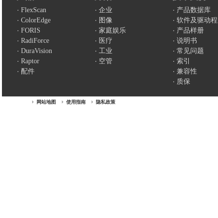
FlexScan
企业
产品数据库
ColorEdge
图像
软件及驱动程
FORIS
家庭娱乐
产品样册
RadiForce
医疗
说明书
DuraVision
工业
常见问题
Raptor
空管
索引
配件
兼容性
质保
网站地图
使用指南
隐私政策