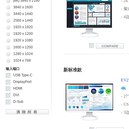
- 24
[4K] 3840 x 2160
3840 x 1600
- 
3440 x 1440
- 
2560 x 1440
1920 x 1920
1920 x 1200
1920 x 1080
ev2495
1600 x 1200
1280 x 1024
1024 x 768
输入端口
新标准款
USB Type-C
EV2
DisplayPort
4K
HDMI
DVI
- 27
D-Sub
- US
- 
ev2740s