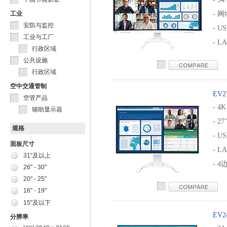
工业
- 
安防与监控
- US
工业与工厂
- L
行政区域
公共设施
ev3450xc
行政区域
空中交通管制
EV2
空管产品
- 4K
辅助显示器
- 27
规格
- US
面板尺寸
- L
31''及以上
- 
26'' - 30''
20'' - 25''
ev2740x
16'' - 19''
15''及以下
EV2
分辨率