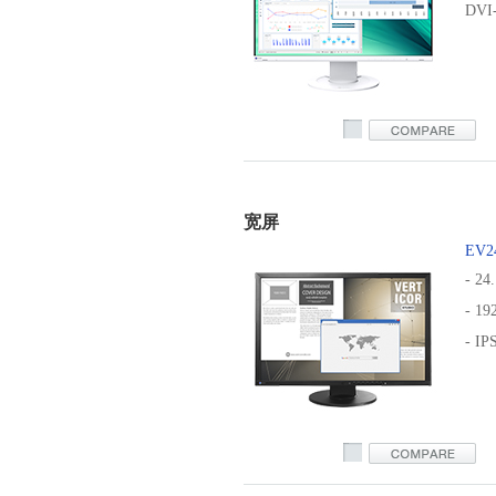
DVI
ev2460
宽屏
EV2
- 24
- 1
- I
ev2430