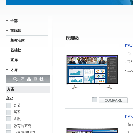
全部
旗舰款
旗舰款
新标准款
EV4
基础款
- 42
宽屏
- US
方屏
- L
方案
企业
ev4340x
办公
居家
EV3
金融
- 
教育与研究
中国节能认证
- 34