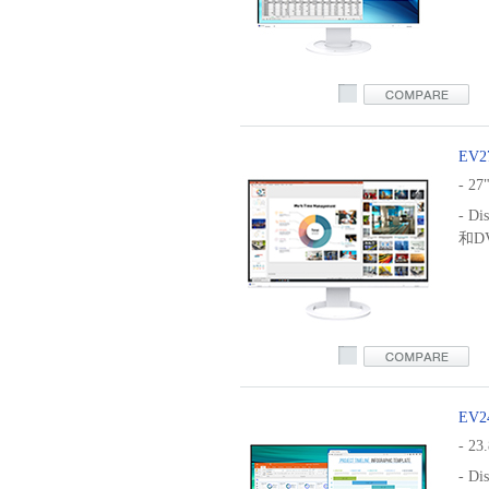
ev2410r
EV2
- 27
- Di
和D
ev2760
EV2
- 23
- Di